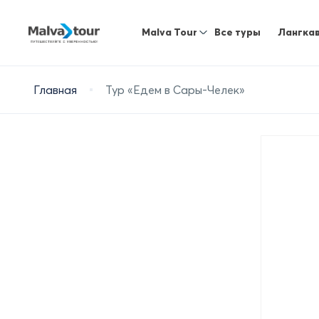
Malva Tour
Все туры
Лангка
Главная
Тур «Едем в Сары-Челек»