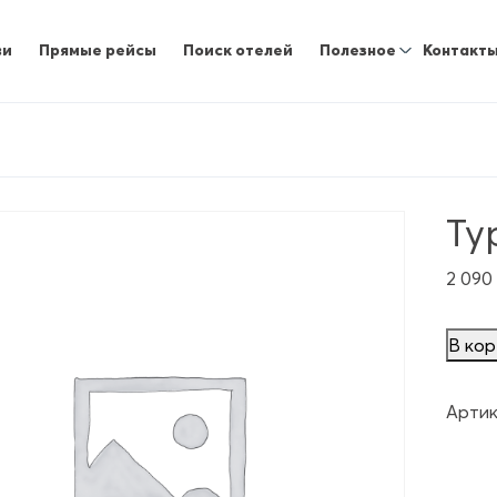
ви
Прямые рейсы
Поиск отелей
Полезное
Контакт
Ту
2 090
В кор
Артик