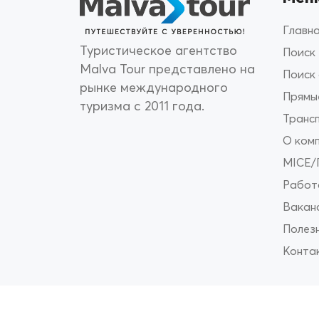
Главн
Туристическое агентство
Поиск
Malva Tour представлено на
Поиск
рынке международного
Прямы
туризма с 2011 года.
Транс
О ком
MICE/
Работа
Вакан
Полез
Конта