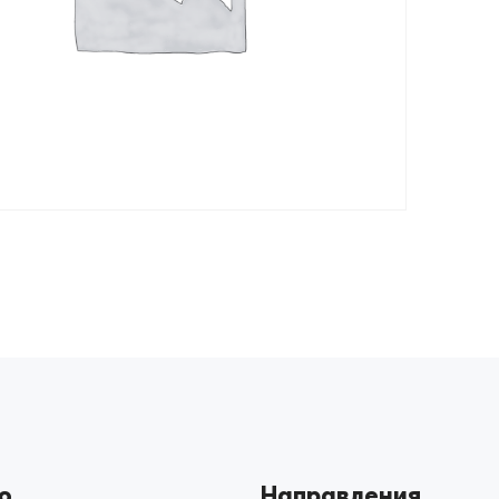
ю
Направления