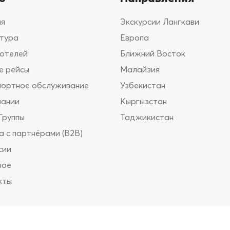
ая
Экскурсии Лангкави
 тура
Европа
 отелей
Ближний Восток
е рейсы
Малайзия
портное обслуживание
Узбекистан
пании
Кыргызстан
Группы
Таджикистан
 с партнёрами (B2B)
сии
ное
кты