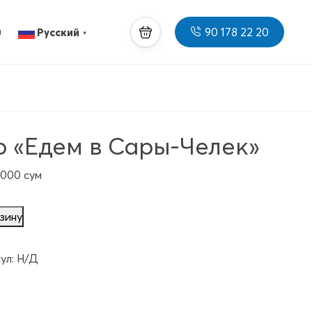
90 178 22 20
ы
Русский
▼
р «Едем в Сары-Челек»
 000
сум
зину
ул:
Н/Д