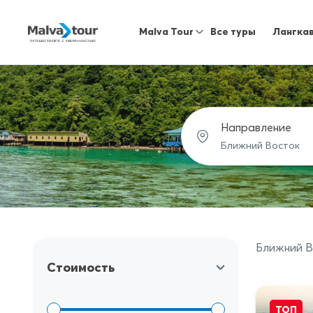
Malva Tour
Все туры
Лангка
Направление
Ближний В
Стоимость
ТОП