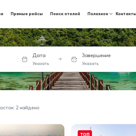
ви
Прямые рейсы
Поиск отелей
Полезное
Контакт
Дата
Завершение
Указать
Указать
осток: 2 найдено
ТОП