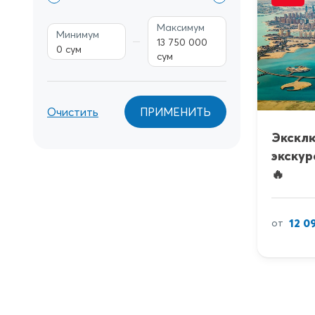
Максимум
Минимум
13 750 000
0 сум
сум
Очистить
ПРИМЕНИТЬ
Экскл
экскур
🔥
12 0
от