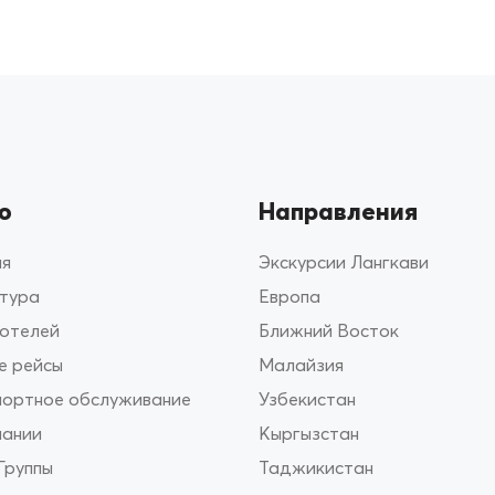
ю
Направления
ая
Экскурсии Лангкави
 тура
Европа
 отелей
Ближний Восток
е рейсы
Малайзия
портное обслуживание
Узбекистан
пании
Кыргызстан
Группы
Таджикистан