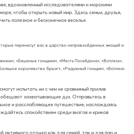
ве, вдохновленный исследователями и морскими
ря, чтобы открыть новый мир. Здесь семьи, друзья,
чить полезное и бесконечное веселье.
оторые перенесут вас в царство непревзойденных эмоций и
жизни», «Бешеные гонщики», «Месть Посейдона», «Всплеск»,
Большое королевство брызг», «Радужный гонщик», «Всплеск
могут испытать ни с чем не сравнимый прилив
е обещают захватывающие дух. Отправьтесь в
ьное и расслабляющее путешествие, наслаждаясь
ждайтесь спокойствием среди визгов и криков
 активного отдыха как для семей, так и для пар и