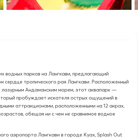
их водных парков на Лангкави, предлагающий
ом сердце тропического рая Лангкави. Расположенный
с лазурным Андаманским морем, этот аквапарк —
 который пробуждает искателя острых ощущений в
дными аттракционами, расположенными на 12 акрах,
озрастов, обещая ни с чем не сравнимое водное
ого аэропорта Лангкави в городе Куах, Splash Out