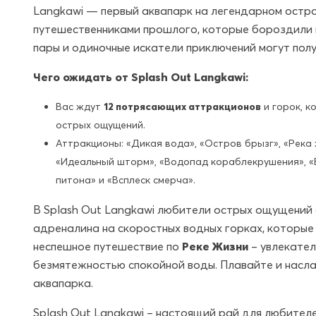
Langkawi — первый аквапарк на легендарном остро
путешественниками прошлого, которые бороздили мо
пары и одиночные искатели приключений могут полу
Чего ожидать от Splash Out Langkawi:
Вас ждут
12 потрясающих аттракционов
и горок, к
острых ощущений.
Аттракционы:
«Дикая вода», «Остров брызг», «Река 
«Идеальный шторм», «Водопад кораблекрушения», «
питона» и «Всплеск смерча».
В Splash Out Langkawi любители острых ощущений с
адреналина на скоростных водных горках, которы
неспешное путешествие по
Реке Жизни
– увлекател
безмятежностью спокойной воды. Плавайте и насла
аквапарка.
Splash Out Langkawi – настоящий рай для любителей