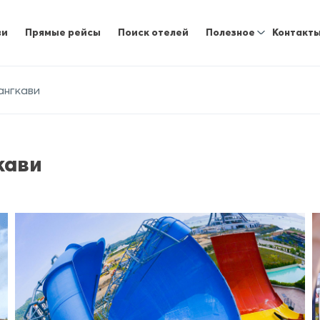
ви
Прямые рейсы
Поиск отелей
Полезное
Контакт
ангкави
кави