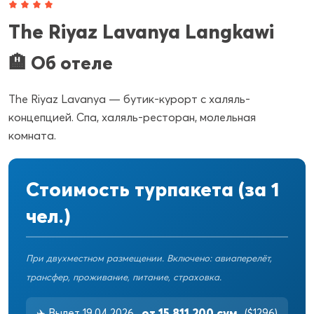
The Riyaz Lavanya Langkawi
🏨 Об отеле
The Riyaz Lavanya — бутик-курорт с халяль-
концепцией. Спа, халяль-ресторан, молельная
комната.
Стоимость турпакета (за 1
чел.)
При двухместном размещении. Включено: авиаперелёт,
трансфер, проживание, питание, страховка.
от 15 811 200 сум
✈️ Вылет 19.04.2026
($1296)