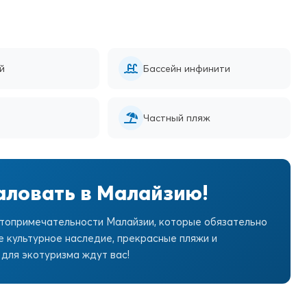
й
Бассейн инфинити
Частный пляж
ловать в Малайзию!
топримечательности Малайзии, которые обязательно
е культурное наследие, прекрасные пляжи и
для экотуризма ждут вас!