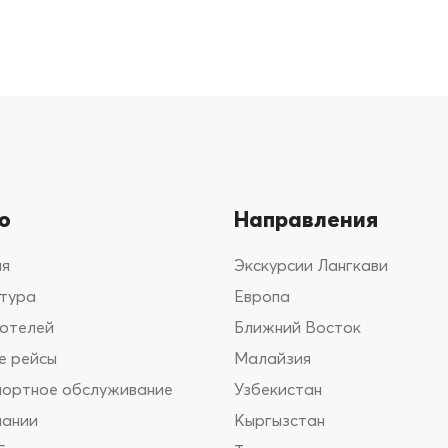
ю
Направления
ая
Экскурсии Лангкави
 тура
Европа
 отелей
Ближний Восток
е рейсы
Малайзия
портное обслуживание
Узбекистан
пании
Кыргызстан