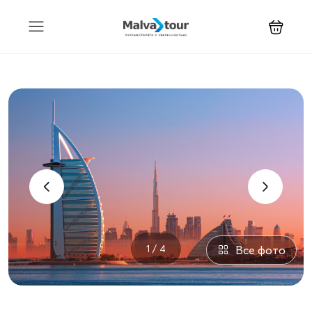
‹
›
1 / 4
Все фото