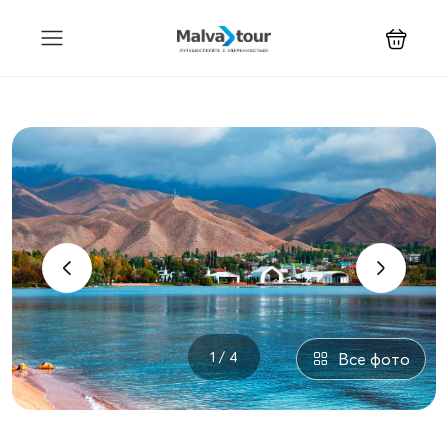
‹
›
1 / 4
Все фото