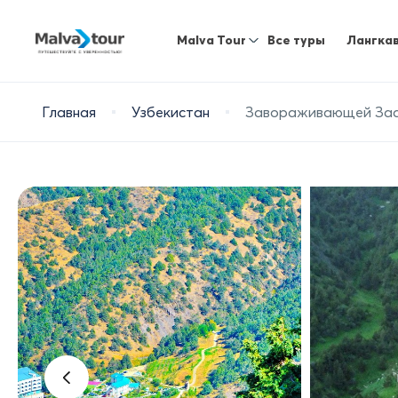
Malva Tour
Все туры
Лангка
Главная
Узбекистан
Завораживающей За
‹