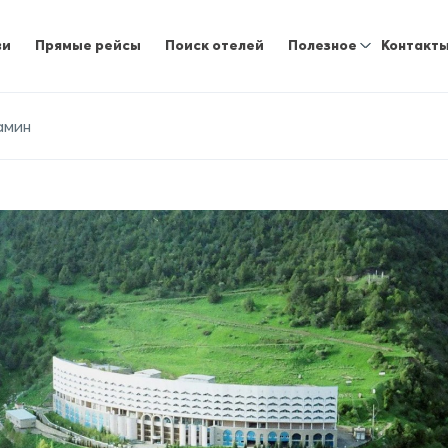
ви
Прямые рейсы
Поиск отелей
Полезное
Контакт
амин