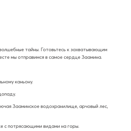
 волшебные тайны. Готовьтесь к захватывающим
есте мы отправимся в самое сердце Заамина.
ьному каньону.
допаду.
лючая Зааминское водохранилище, арчовый лес,
е с потрясающими видами на горы.