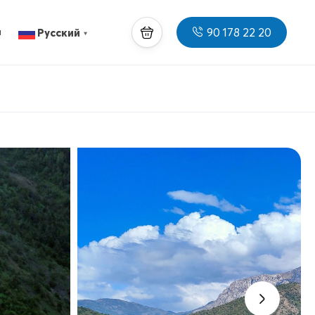
90 178 22 20
ы
Русский
▼
›