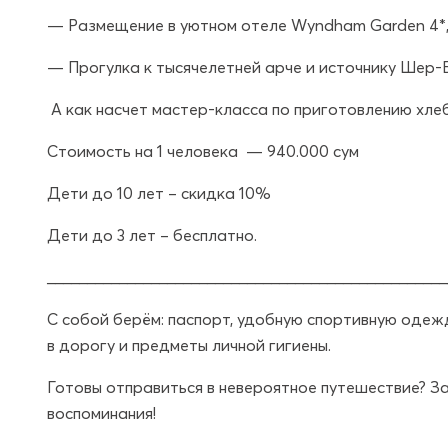
— Размещение в уютном отеле Wyndham Garden 4*,
— Прогулка к тысячелетней арче и источнику Шер-Б
А как насчет мастер-класса по приготовлению хлеб
Стоимость на 1 человека
— 940.000 сум
Дети до 10 лет – скидка 10%
Дети до 3 лет – бесплатно.
__________________________________________________
С собой берём: паспорт, удобную спортивную одежду
в дорогу и предметы личной гигиены.
Готовы отправиться в невероятное путешествие? З
воспоминания!