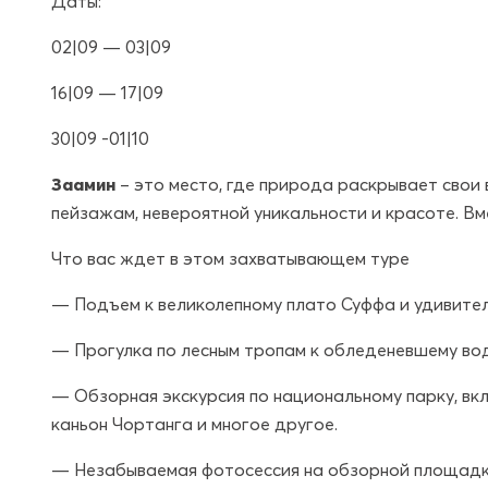
Даты:
02|09 — 03|09
16|09 — 17|09
30|09 -01|10
Заамин
– это место, где природа раскрывает свои
пейзажам, невероятной уникальности и красоте. Вм
Что вас ждет в этом захватывающем туре
— Подъем к великолепному плато Суффа и удивител
— Прогулка по лесным тропам к обледеневшему во
— Обзорная экскурсия по национальному парку, вк
каньон Чортанга и многое другое.
— Незабываемая фотосессия на обзорной площадк