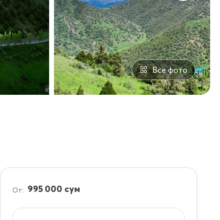
Все фото
995 000 сум
От: