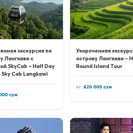
енная экскурсия по
Укороченная экскурс
у Лангкави с
острову Лангкави – H
ой SkyCab – Half Day
Round Island Tour
o Sky Cab Langkawi
620 000 сум
от
000 сум