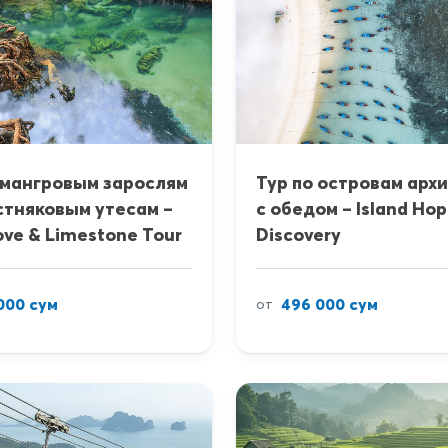
 мангровым зарослям
Тур по островам арх
стняковым утесам –
с обедом – Island Ho
ve & Limestone Tour
Discovery
000 сум
496 000 сум
от