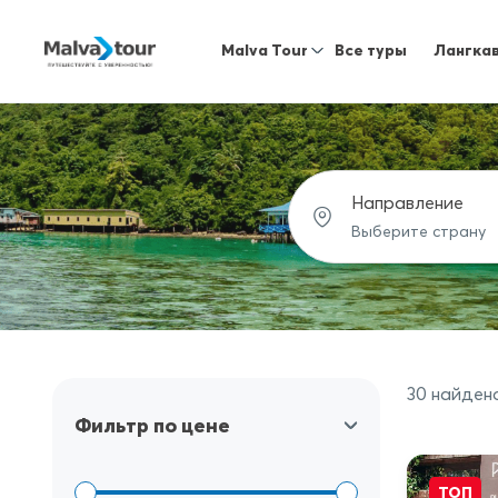
Malva Tour
Все туры
Лангка
Направление
30 найден
Фильтр по цене
ТОП