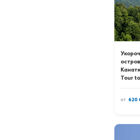
Укороч
остров
Канатк
Tour t
620 
от