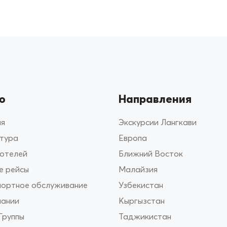
ю
Направления
ая
Экскурсии Лангкави
 тура
Европа
 отелей
Ближний Восток
е рейсы
Малайзия
портное обслуживание
Узбекистан
пании
Кыргызстан
Группы
Таджикистан