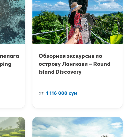
ипелага
Обзорная экскурсия по
pping
острову Лангкави – Round
Island Discovery
1 116 000 сум
от