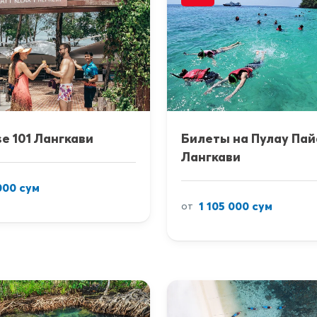
se 101 Лангкави
Билеты на Пулау Пай
Лангкави
000 сум
1 105 000 сум
от