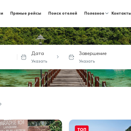
ви
Прямые рейсы
Поиск отелей
Полезное
Контакт
Дата
Завершение
Указать
Указать
о
ТОП