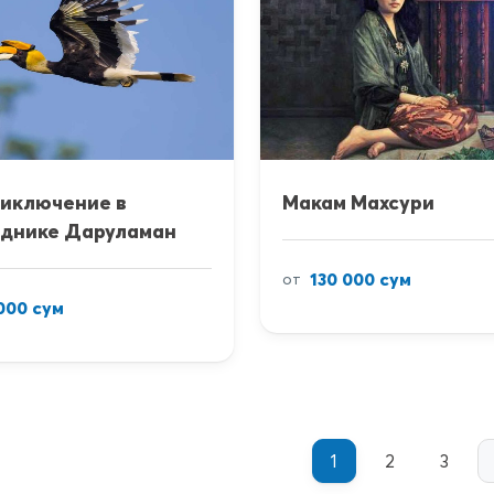
иключение в
Макам Махсури
еднике Даруламан
130 000 сум
от
000 сум
1
2
3