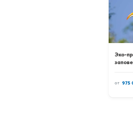
Эко-пр
запов
975 
от