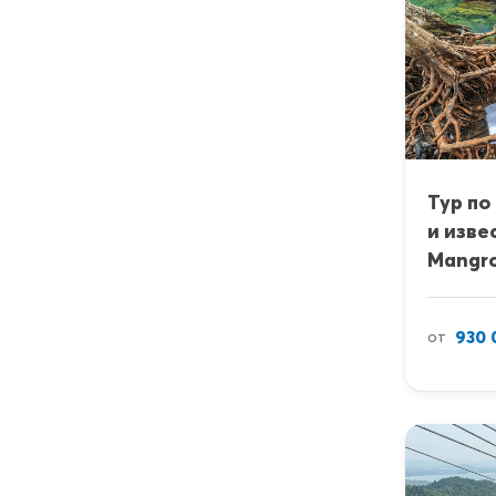
Тур по
и изве
Mangro
930 
от