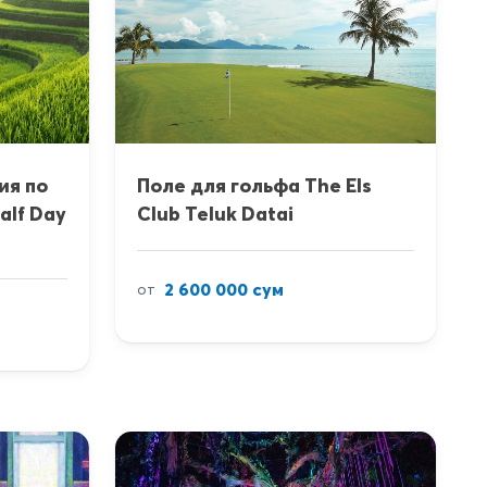
ия по
Поле для гольфа The Els
alf Day
Club Teluk Datai
2 600 000 сум
от