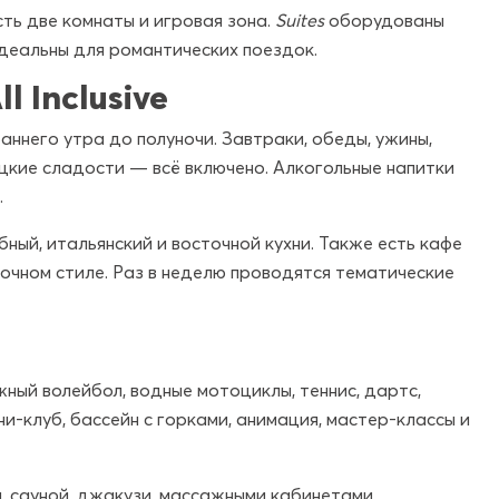
сть две комнаты и игровая зона.
Suites
оборудованы
деальны для романтических поездок.
l Inclusive
аннего утра до полуночи. Завтраки, обеды, ужины,
цкие сладости — всё включено. Алкогольные напитки
.
ный, итальянский и восточной кухни. Также есть кафе
сточном стиле. Раз в неделю проводятся тематические
жный волейбол, водные мотоциклы, теннис, дартс,
и-клуб, бассейн с горками, анимация, мастер-классы и
, сауной, джакузи, массажными кабинетами.