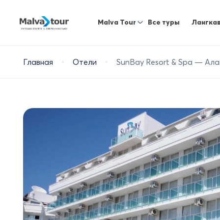
Malva Tour
Все туры
Лангка
Главная
Отели
SunBay Resort & Spa — Ала