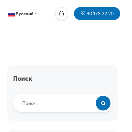
90 178 22 20
ы
Русский
▼
Поиск