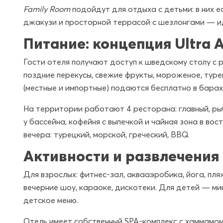
Family Room
подойдут для отдыха с детьми: в них е
джакузи и просторной террасой с шезлонгами — и
Питание: концепция Ultra Al
Гости отеля получают доступ к шведскому столу с р
поздние перекусы, свежие фрукты, мороженое, туре
(местные и импортные) подаются бесплатно в барах
На территории работают 4 ресторана: главный, рыб
у бассейна, кофейня с выпечкой и чайная зона в во
вечера: турецкий, морской, греческий, BBQ.
Активности и развлечения
Для взрослых: фитнес-зал, аквааэробика, йога, пля
вечерние шоу, караоке, дискотеки. Для детей — мин
детское меню.
Отель имеет собственный SPA-комплекс с хаммамом