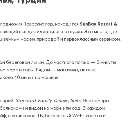
 подножия Таврских гор, находится
SunBay Resort &
гающий всё для идеального отпуска.
Это место, где
иземным морем, природой и первоклассным сервисом.
вой береговой линии. До частного пляжа — 2 минуты
а море и горы. Рядом — магазины, аптеки,
около 40 минут на машине.
егорий:
Standard
,
Family
,
Deluxe
,
Suite
. Все номера
 балконами и видом на море или сад. В каждом:
йф, спутниковое ТВ, бесплатный Wi-Fi, халаты и