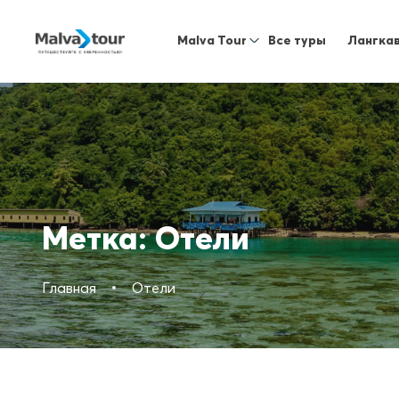
Malva Tour
Все туры
Лангка
Метка:
Отели
Главная
Отели