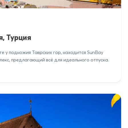
я, Турция
е у подножия Таврских гор, находится SunBay
лекс, предлагающий всё для идеального отпуска.